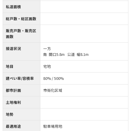
私道面積
総戸数・総区画数
販売戸数・販売区
画数
接道状況
一方
南 間口5.8m 公道 幅8.1m
地目
宅地
建ぺい率/容積率
80% / 500%
都市計画
市街化区域
土地権利
地勢
最適用途
駐車場用地