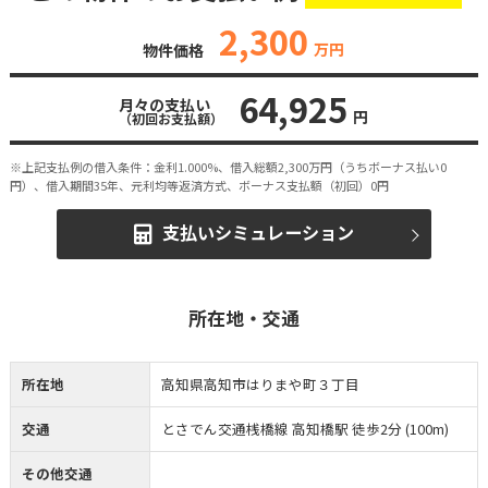
2,300
万円
物件価格
64,925
月々の支払い
円
（初回お支払額）
※上記支払例の借入条件：金利1.000%、借入総額
2,300
万円（うちボーナス払い0
円）、借入期間35年、元利均等返済方式、ボーナス支払額（初回）0円
支払いシミュレーション
所在地・交通
所在地
高知県高知市はりまや町３丁目
交通
とさでん交通桟橋線 高知橋駅 徒歩2分 (100m)
その他交通