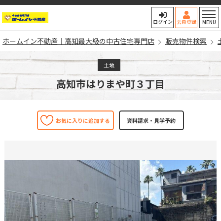
ホームイン不動産｜高知最大
ログイン
会員登録
MENU
ホームイン不動産｜高知最大級の中古住宅専門店
販売物件検索
土地
高知市はりまや町３丁目
お気に入りに追加する