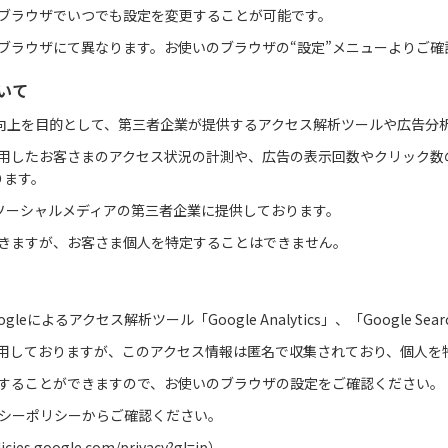
まのブラウザでいつでも設定を変更することが可能です。
は、ブラウザにて異なります。お使いのブラウザの“設定”メニューよりご
いて
善向上を目的として、第三者企業が提供するアクセス解析ツールや広告分
を利用したお客さまのアクセス状況の計測や、広告の表示回数やクリック
ります。
ソーシャルメディアの第三者企業に提供しております。
はできますが、お客さま個人を特定することはできません。
るアクセス解析ツール「Google Analytics」、「Google Sear
を使用しておりますが、このアクセス情報は匿名で収集されており、個人
拒否することができますので、お使いのブラウザの設定をご確認ください。
バシーポリシーからご確認ください。
licies.google.com/privacy?gl=jp
）