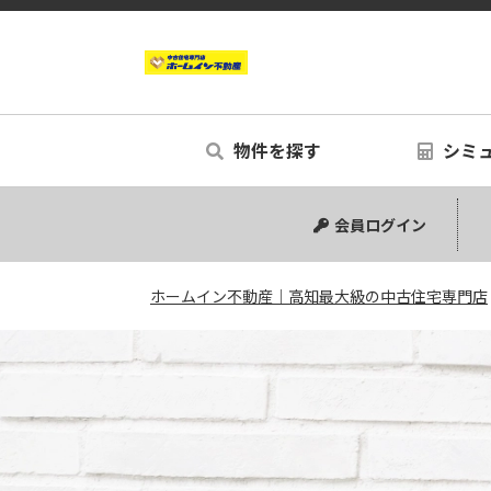
物件を探す
シミ
中古マンション
中古一戸建て
新築一戸建て
事業用
土地
リノベー
シミュ
会員ログイン
ホームイン不動産｜高知最大級の中古住宅専門店