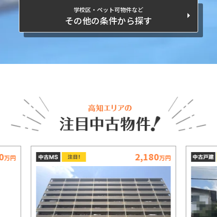
学校区・ペット可物件など
その他の条件から探す
80
3,490
万円
万円