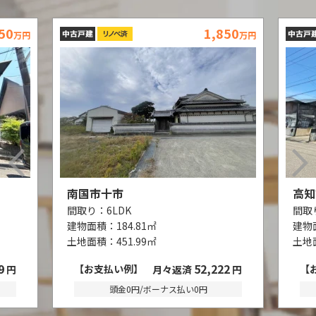
50
3,150
万円
万円
高知市春野町南ケ丘７丁目
南国
間取り：
3LDK
間取
建物面積：
122.55㎡
建物
土地面積：
207.79㎡
土地
2
88,919
【お支払い例】
【
円
月々返済
円
頭金0円/ボーナス払い0円