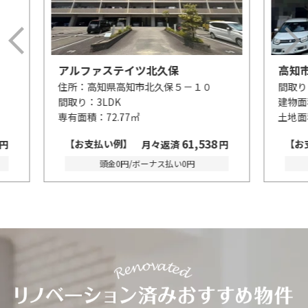
高知市高須１丁目
高知
間取り：
4LDK+S
間取
建物面積：
181.48㎡
建物
土地面積：
126.54㎡
土地
8
107,833
【お支払い例】
【
円
月々返済
円
頭金0円/ボーナス払い0円