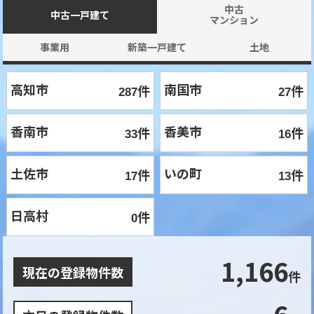
中古

中古一戸建て
マンション
事業用
新築一戸建て
土地
高知市
南国市
件
件
287
27
香南市
香美市
件
件
33
16
土佐市
いの町
件
件
17
13
日高村
件
0
1,166
現在の登録物件数
件