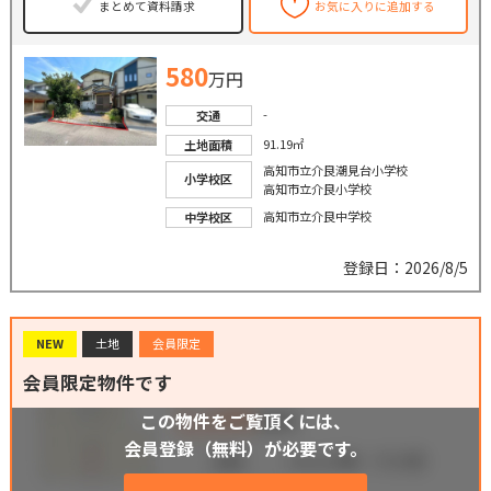
まとめて資料請求
お気に入りに追加する
580
万円
-
交通
91.19㎡
土地面積
高知市立介良潮見台小学校
小学校区
高知市立介良小学校
高知市立介良中学校
中学校区
登録日：2026/8/5
NEW
土地
会員限定
会員限定物件です
この物件をご覧頂くには、
会員登録（無料）が必要です。