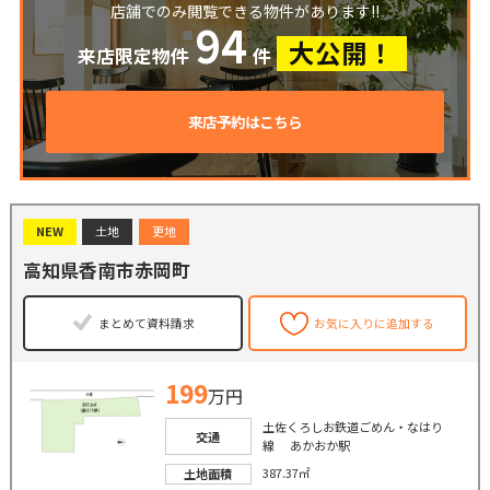
店舗でのみ閲覧できる物件があります!!
94
大公開！
来店限定物件
件
来店予約はこちら
NEW
土地
更地
高知県香南市赤岡町
まとめて資料請求
お気に入りに追加する
199
万円
土佐くろしお鉄道ごめん・なはり
交通
線 あかおか駅
387.37㎡
土地面積