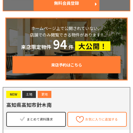
無料会員登録
ホームページ上で公開されていない、
店舗でのみ閲覧できる物件があります!!
94
大公開！
来店限定物件
件
来店予約はこちら
NEW
土地
更地
高知県高知市針木南
まとめて資料請求
お気に入りに追加する