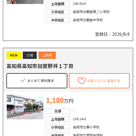
166.93㎡
土地面積
高知市立朝倉第二小学校
小学校区
高知市立朝倉中学校
中学校区
登録日：2026/8/4
NEW
土地
上物有
高知県高知市加賀野井１丁目
まとめて資料請求
お気に入りに追加する
1,180
万円
-
交通
138.14㎡
土地面積
高知市立秦小学校
小学校区
高知市立愛宕中学校
中学校区