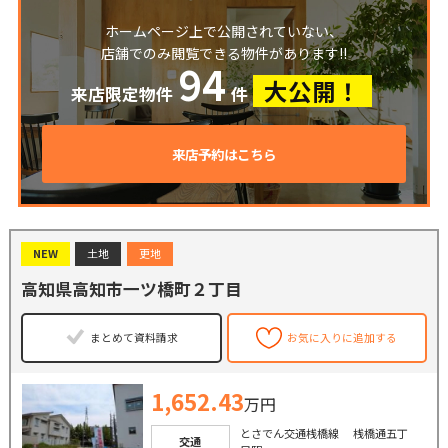
ホームページ上で公開されていない、
店舗でのみ閲覧できる物件があります!!
94
大公開！
来店限定物件
件
来店予約はこちら
NEW
土地
更地
高知県高知市一ツ橋町２丁目
まとめて資料請求
お気に入りに追加する
1,652.43
万円
とさでん交通桟橋線 桟橋通五丁
交通