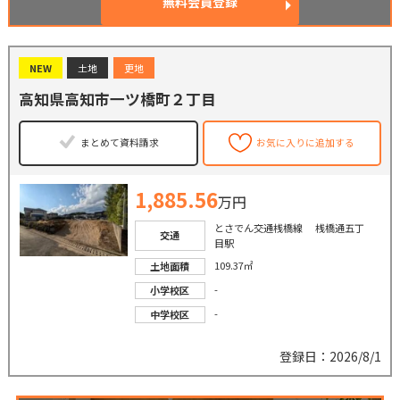
無料会員登録
NEW
土地
更地
高知県高知市一ツ橋町２丁目
まとめて資料請求
お気に入りに追加する
1,885.56
万円
とさでん交通桟橋線 桟橋通五丁
交通
目駅
109.37㎡
土地面積
-
小学校区
-
中学校区
登録日：2026/8/1