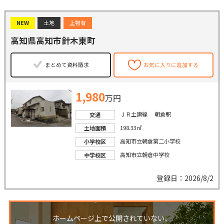
NEW
土地
上物有
高知県高知市針木東町
まとめて資料請求
お気に入りに追加する
1,980
万円
ＪＲ土讃線 朝倉駅
交通
198.33㎡
土地面積
高知市立朝倉第二小学校
小学校区
高知市立朝倉中学校
中学校区
登録日：2026/8/2
ホームページ上で公開されていない、