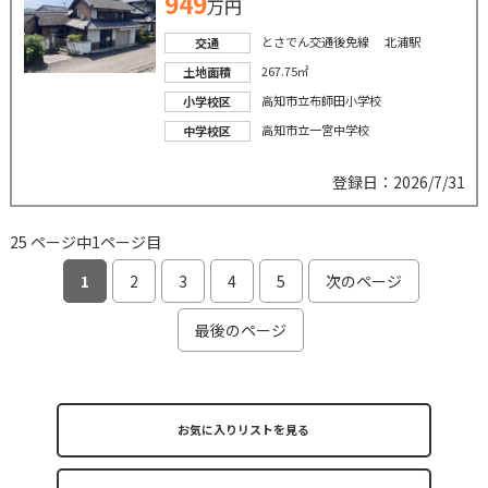
949
万円
とさでん交通後免線 北浦駅
交通
267.75㎡
土地面積
高知市立布師田小学校
小学校区
高知市立一宮中学校
中学校区
登録日：2026/7/31
25 ページ中1ページ目
1
2
3
4
5
次のページ
最後のページ
お気に入りリストを見る