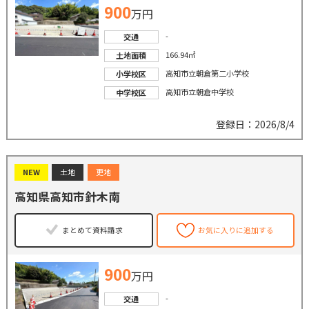
900
万円
-
交通
166.94㎡
土地面積
高知市立朝倉第二小学校
小学校区
高知市立朝倉中学校
中学校区
登録日：2026/8/4
NEW
土地
更地
高知県高知市針木南
まとめて資料請求
お気に入りに追加する
900
万円
-
交通