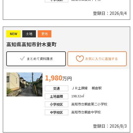
登録日：2026/8/4
NEW
土地
更地
高知県高知市針木東町
まとめて資料請求
お気に入りに追加する
1,980
万円
ＪＲ土讃線 朝倉駅
交通
198.32㎡
土地面積
高知市立朝倉第二小学校
小学校区
高知市立朝倉中学校
中学校区
登録日：2026/8/3