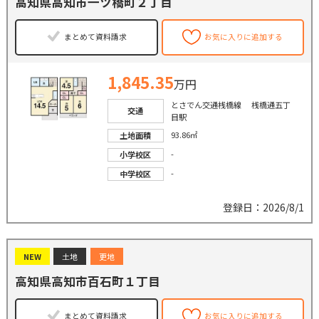
高知県高知市一ツ橋町２丁目
まとめて資料請求
お気に入りに追加する
1,845.35
万円
とさでん交通桟橋線 桟橋通五丁
交通
目駅
93.86㎡
土地面積
-
小学校区
-
中学校区
登録日：2026/8/1
NEW
土地
更地
高知県高知市百石町１丁目
まとめて資料請求
お気に入りに追加する