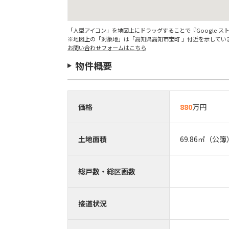
「人型アイコン」を地図上にドラッグすることで『Google 
※地図上の「対象地」は「高知県高知市宝町 」付近を示してい
お問い合わせフォームはこちら
物件概要
価格
880
万円
土地面積
69.86㎡（公簿
総戸数・総区画数
接道状況