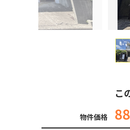
こ
8
物件価格