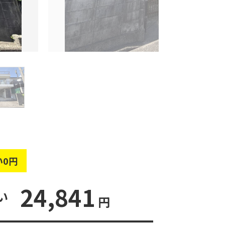
い0円
24,841
い
円