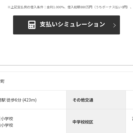
※上記支払例の借入条件：金利1.000%、借入総額
880
万円（うちボーナス払い0円）、
支払いシミュレーション
宝町
 徒歩6分 (423m)
その他交通
坂小学校
中学校校区
橋小学校