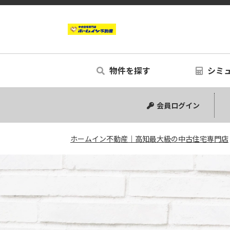
物件を探す
シミ
中古マンション
中古一戸建て
新築一戸建て
事業用
土地
リノベー
シミュ
会員ログイン
ホームイン不動産｜高知最大級の中古住宅専門店