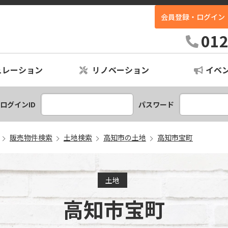
会員登録・ログイン
ホームイン不動産｜高知最大級の中古住宅専門店
012
ュレーション
リノベーション
イベ
ションプラン
レーション
ログインID
パスワード
販売物件検索
土地検索
高知市の土地
高知市宝町
土地
高知市宝町