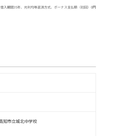
借入期間35年、元利均等返済方式、ボーナス支払額（初回）0円
高知市立城北中学校