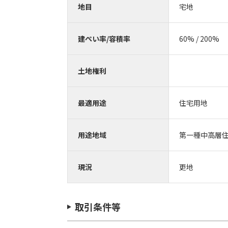
地目
宅地
建ぺい率/容積率
60% / 200%
土地権利
最適用途
住宅用地
用途地域
第一種中高層
現況
更地
取引条件等