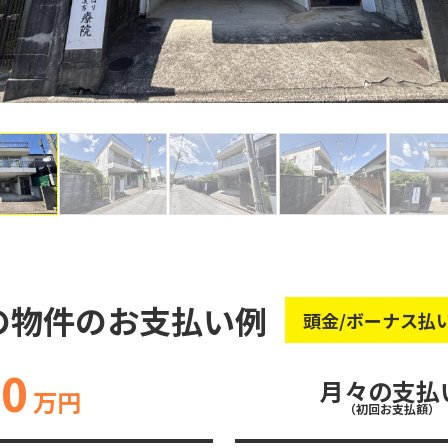
の物件のお支払い例
頭金/ボーナス払
80
月々の支払
万円
（初回お支払額）