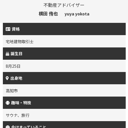
不動産アドバイザー
横田 侑也
yuya yokota
資格
宅地建物取引士
誕生日
8月25日
出身地
高知市
趣味・特技
サウナ、旅行
今はまっていること