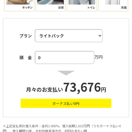
プラン
万円
頭 金
73,676
月々のお支払い
円
ボーナス払い
0
円
※上記支払例の借入条件：金利1.000%、借入総額2,610万円（うちボーナス払い0
円）、借入期間35年、元利均等返済方式、初回お支払い額