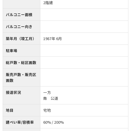
2階建
バルコニー面積
バルコニー向き
築年月（竣工月）
1987年 6月
駐車場
総戸数・総区画数
販売戸数・販売区
画数
接道状況
一方
南 公道
地目
宅地
建ぺい率/容積率
60% / 200%