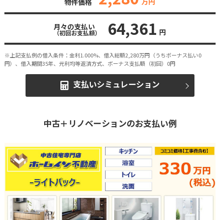
万円
物件価格
64,361
月々の支払い
円
（初回お支払額）
※上記支払例の借入条件：金利1.000%、借入総額
2,280
万円（うちボーナス払い0
円）、借入期間35年、元利均等返済方式、ボーナス支払額（初回）0円
支払いシミュレーション
中古＋リノベーションのお支払い例