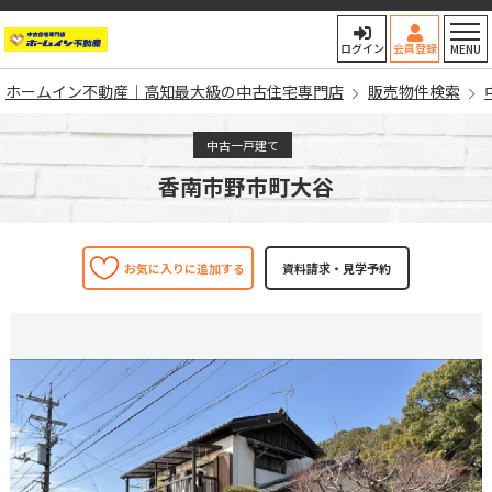
ホームイン不動産｜高知最大
ログイン
会員登録
MENU
ホームイン不動産｜高知最大級の中古住宅専門店
販売物件検索
中古一戸建て
香南市野市町大谷
お気に入りに追加する