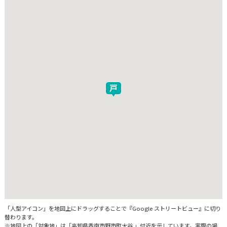
「人型アイコン」を地図上にドラッグすることで『Google ストリートビュー』に切り
替わります。
※地図上の「対象地」は「高知県香南市野市町大谷 」付近を示しています。実際の場