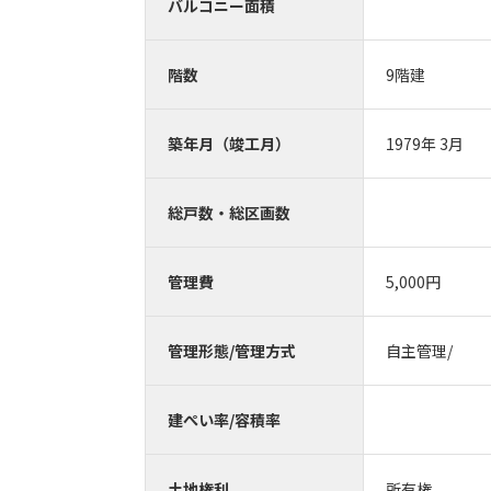
バルコニー面積
階数
9階建
築年月（竣工月）
1979年 3月
総戸数・総区画数
管理費
5,000円
管理形態/管理方式
自主管理/
建ぺい率/容積率
土地権利
所有権