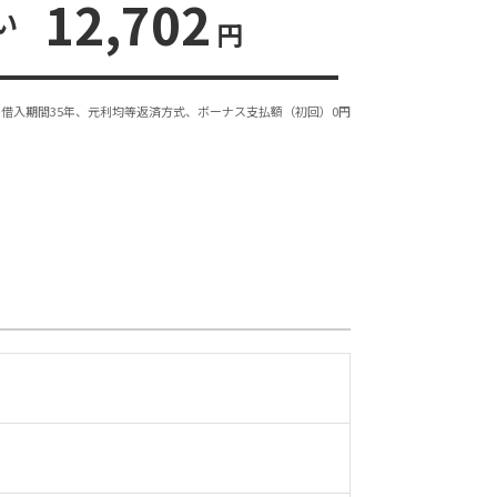
12,702
い
円
借入期間35年、元利均等返済方式、ボーナス支払額（初回）0円