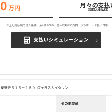
50
月々の支払
万円
（初回お支払額）
※上記支払例の借入条件：金利1.000%、借入総額
450
万円（うちボーナス払い0円）、
支払いシミュレーション
東秦泉寺５１５－１５０ 桜ヶ丘スカイタウン
その他交通