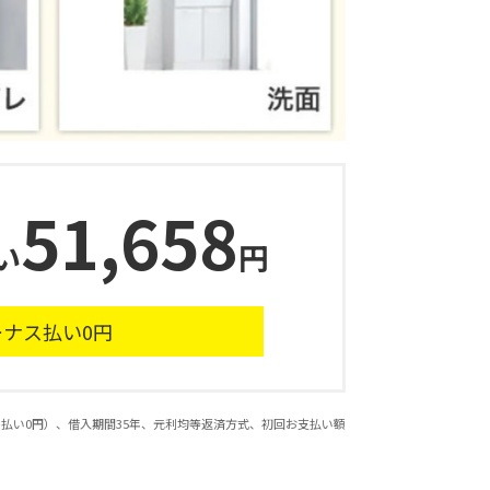
51,658
い
円
ーナス払い
0
円
ナス払い0円）、借入期間35年、元利均等返済方式、初回お支払い額