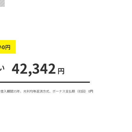
い0円
42,342
い
円
借入期間35年、元利均等返済方式、ボーナス支払額（初回）0円