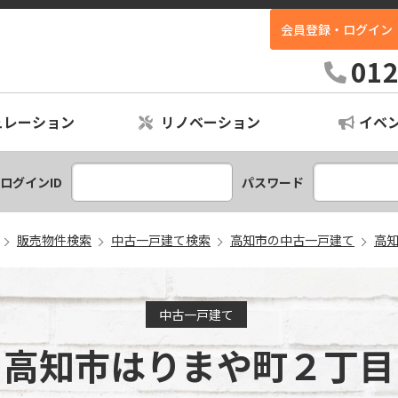
会員登録・ログイン
ホームイン不動産｜高知最大級の中古住宅専門店
012
ュレーション
リノベーション
イベ
ションプラン
レーション
ログインID
パスワード
販売物件検索
中古一戸建て検索
高知市の中古一戸建て
高
中古一戸建て
高知市はりまや町２丁目