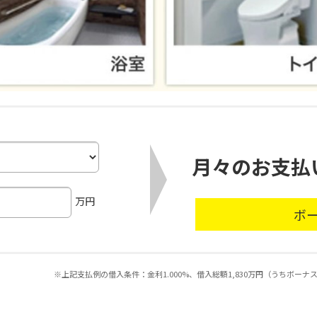
月々のお支払
万円
ボ
※上記支払例の借入条件：金利1.000%、借入総額1,830万円（うちボー