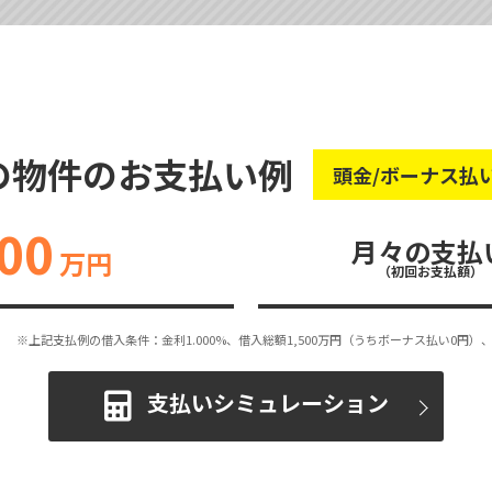
の物件のお支払い例
頭金/ボーナス払
00
月々の支払
万円
（初回お支払額）
※上記支払例の借入条件：金利1.000%、借入総額
1,500
万円（うちボーナス払い0円）、
支払いシミュレーション