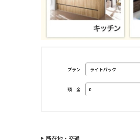
プラン
頭 金
所在地・交通