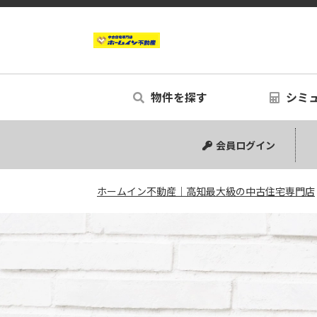
物件を探す
シミ
中古マンション
中古一戸建て
新築一戸建て
事業用
土地
リノベー
シミュ
会員ログイン
ホームイン不動産｜高知最大級の中古住宅専門店