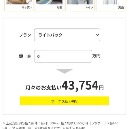
プラン
万円
頭 金
43,754
月々のお支払い
円
ボーナス払い
0
円
※上記支払例の借入条件：金利1.000%、借入総額1,550万円（うちボーナス払い0
円）、借入期間35年、元利均等返済方式、初回お支払い額