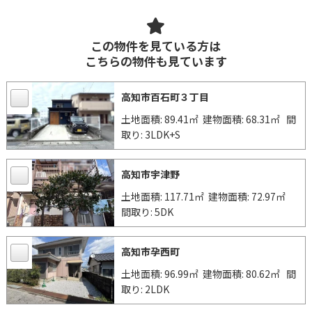
この物件を見ている方は
こちらの物件も見ています
高知市百石町３丁目
土地面積: 89.41㎡
建物面積: 68.31㎡
間
取り: 3LDK+S
高知市宇津野
土地面積: 117.71㎡
建物面積: 72.97㎡
間取り: 5DK
高知市孕西町
土地面積: 96.99㎡
建物面積: 80.62㎡
間
取り: 2LDK