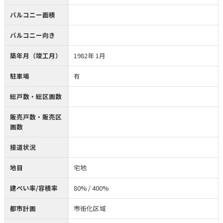
バルコニー面積
バルコニー向き
築年月（竣工月）
1982年 1月
駐車場
有
総戸数・総区画数
販売戸数・販売区
画数
接道状況
地目
宅地
建ぺい率/容積率
80% / 400%
都市計画
市街化区域