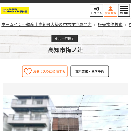
ホームイン不動産｜高知最大
ログイン
会員登録
MENU
ホームイン不動産｜高知最大級の中古住宅専門店
販売物件検索
中古一戸建て
高知市梅ノ辻
お気に入りに追加する