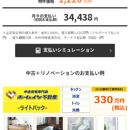
万円
物件価格
34,438
月々の支払い
円
（初回お支払額）
※上記支払例の借入条件：金利1.000%、借入総額
1,220
万円（うちボーナス払い0
円）、借入期間35年、元利均等返済方式、ボーナス支払額（初回）0円
支払いシミュレーション
中古＋リノベーションのお支払い例