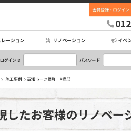
会員登録・ログイン
ホームイン不動産｜高知最大級の中古住宅専門店
012
ュレーション
リノベーション
イベ
ションプラン
レーション
ログインID
パスワード
施工事例
高知市一ツ橋町 A様邸
現したお客様の
リノベー