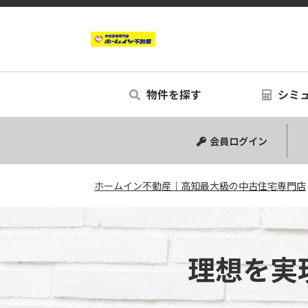
物件を探す
シミ
中古マンション
中古一戸建て
新築一戸建て
事業用
土地
リノベー
シミュ
会員ログイン
ホームイン不動産｜高知最大級の中古住宅専門店
理想を実