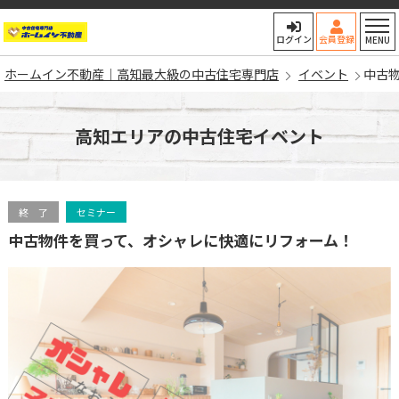
ホームイン不動産｜高知最大
ログイン
会員登録
MENU
ホームイン不動産｜高知最大級の中古住宅専門店
イベント
中古
高知エリアの中古住宅イベント
終 了
セミナー
中古物件を買って、オシャレに快適にリフォーム！