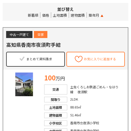
並び替え
新着順
価格
土地面積
建物面積
築年月
中古一戸建て
空家
高知県香南市夜須町手結
まとめて資料請求
お気に入りに追加する
100
万円
土佐くろしお鉄道ごめん・なはり
交通
線 夜須駅
2LDK
間取り
88.65㎡
土地面積
51.46㎡
建物面積
香南市立夜須小学校
小学校区
香南市立夜須中学校
中学校区