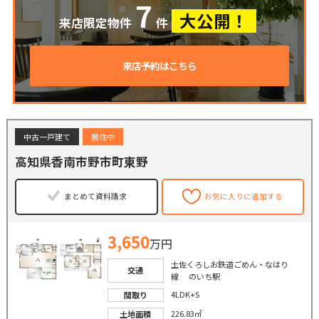
7
大公開！
来店限定物件
件
来店予約はこちら
中古一戸建て
居住中
高知県香南市野市町東野
まとめて資料請求
お気に入りに追加する
3,650
万円
土佐くろしお鉄道ごめん・なはり
交通
線 のいち駅
4LDK+S
間取り
226.83㎡
土地面積