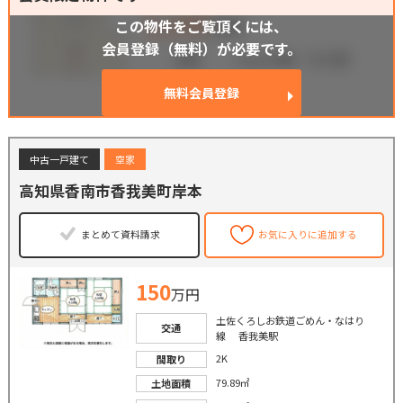
この物件をご覧頂くには、
会員登録（無料）が必要です。
無料会員登録
中古一戸建て
空家
高知県香南市香我美町岸本
まとめて資料請求
お気に入りに追加する
150
万円
土佐くろしお鉄道ごめん・なはり
交通
線 香我美駅
2K
間取り
79.89㎡
土地面積