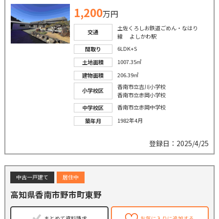
1,200
万円
土佐くろしお鉄道ごめん・なはり
交通
線 よしかわ駅
6LDK+S
間取り
1007.35㎡
土地面積
206.39㎡
建物面積
香南市立吉川小学校
小学校区
香南市立赤岡小学校
香南市立赤岡中学校
中学校区
1982年4月
築年月
登録日：2025/4/25
中古一戸建て
居住中
高知県香南市野市町東野
まとめて資料請求
お気に入りに追加する