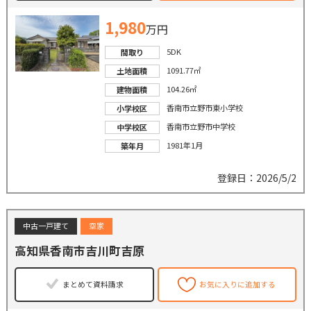
1,980
万円
5DK
間取り
1091.77㎡
土地面積
104.26㎡
建物面積
香南市立野市東小学校
小学校区
香南市立野市中学校
中学校区
1981年1月
築年月
登録日：2026/5/2
中古一戸建て
空家
高知県香南市吉川町吉原
まとめて資料請求
お気に入りに追加する