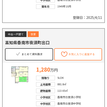
1949年10月
築年月
登録日：2025/4/11
中古一戸建て
空家
高知県香南市夜須町出口
まとめて資料請求
お気に入りに追加する
1,280
万円
5LDK
間取り
881.8㎡
土地面積
113.65㎡
建物面積
香南市立夜須小学校
小学校区
香南市立夜須中学校
中学校区