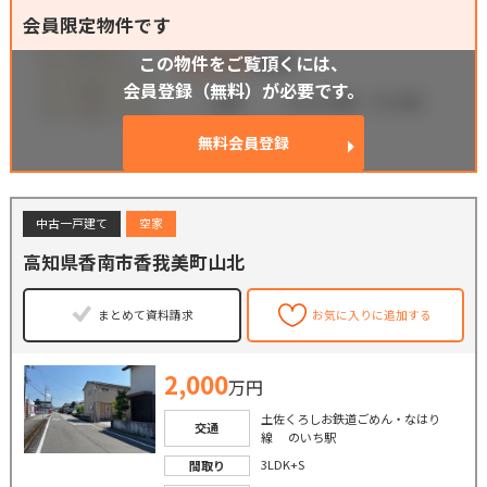
会員限定物件です
この物件をご覧頂くには、
会員登録（無料）が必要です。
無料会員登録
中古一戸建て
空家
高知県香南市香我美町山北
まとめて資料請求
お気に入りに追加する
2,000
万円
土佐くろしお鉄道ごめん・なはり
交通
線 のいち駅
3LDK+S
間取り