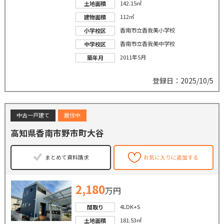
142.15㎡
土地面積
112㎡
建物面積
香南市立香我美小学校
小学校区
香南市立香我美中学校
中学校区
2011年5月
築年月
登録日：2025/10/5
中古一戸建て
居住中
高知県香南市野市町大谷
まとめて資料請求
お気に入りに追加する
2,180
万円
4LDK+S
間取り
181.53㎡
土地面積