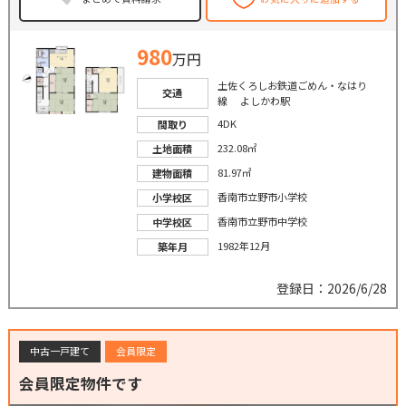
980
万円
土佐くろしお鉄道ごめん・なはり
交通
線 よしかわ駅
4DK
間取り
232.08㎡
土地面積
81.97㎡
建物面積
香南市立野市小学校
小学校区
香南市立野市中学校
中学校区
1982年12月
築年月
登録日：2026/6/28
中古一戸建て
会員限定
会員限定物件です