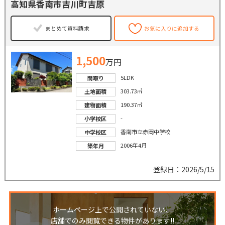
高知県香南市吉川町吉原
まとめて資料請求
お気に入りに追加する
1,500
万円
5LDK
間取り
303.73㎡
土地面積
190.37㎡
建物面積
-
小学校区
香南市立赤岡中学校
中学校区
2006年4月
築年月
登録日：2026/5/15
ホームページ上で公開されていない、
店舗でのみ閲覧できる物件があります!!