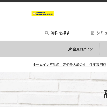
物件を探す
シミ
中古マンション
中古一戸建て
新築一戸建て
事業用
土地
リノベー
シミュ
会員ログイン
ホームイン不動産｜高知最大級の中古住宅専門店