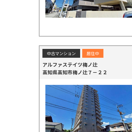
中古マンション
居住中
アルファステイツ梅ノ辻
高知県高知市梅ノ辻７－２２