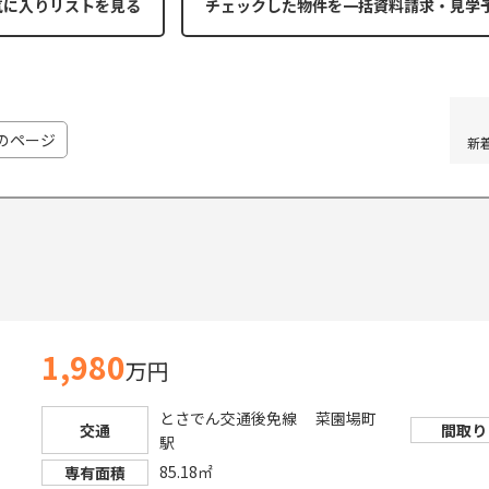
気に入りリストを見る
のページ
新
1,980
万円
とさでん交通後免線 菜園場町
交通
間取り
駅
85.18㎡
専有面積