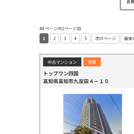
お
48 ページ中1ページ目
1
2
3
4
5
次のページ
最後
中古マンション
空家
トップワン四国
高知県高知市九反田４－１０