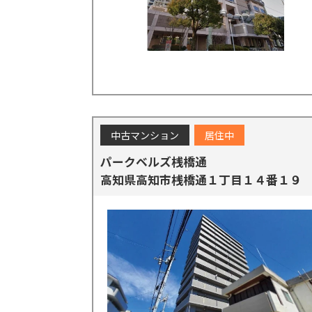
中古マンション
居住中
パークベルズ桟橋通
高知県高知市桟橋通１丁目１４番１９