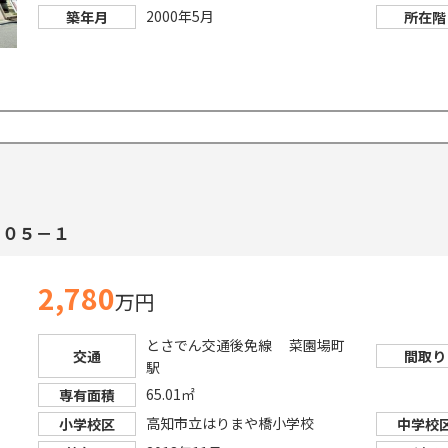
2000年5月
築年月
所在階
４０５－１
2,780
万円
とさでん交通後免線 菜園場町
交通
間取り
駅
65.01㎡
専有面積
高知市立はりまや橋小学校
小学校区
中学校