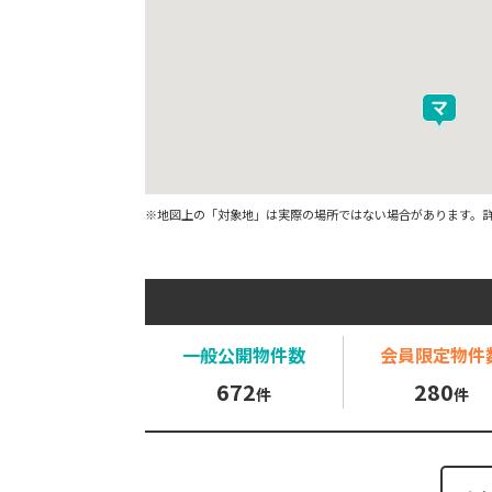
※地図上の「対象地」は実際の場所ではない場合があります。
一般公開
物件数
会員限定
物件
672
280
件
件