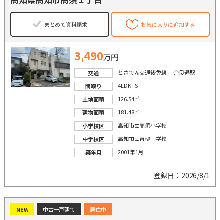
高知県高知市高須１丁目
まとめて資料請求
お気に入りに追加する
3,490
万円
とさでん交通後免線 介良通駅
交通
4LDK+S
間取り
126.54㎡
土地面積
181.48㎡
建物面積
高知市立高須小学校
小学校区
高知市立青柳中学校
中学校区
2001年1月
築年月
登録日：2026/8/1
NEW
中古一戸建て
居住中