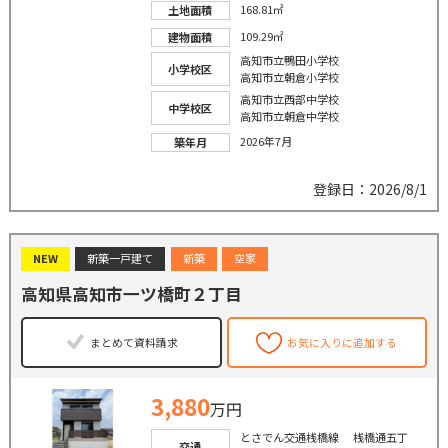
168.81㎡
土地面積
109.29㎡
建物面積
高知市立鴨田小学校
小学校区
高知市立朝倉小学校
高知市立西部中学校
中学校区
高知市立朝倉中学校
2026年7月
築年月
登録日：2026/8/1
NEW
新築一戸建て
新築
空家
高知県高知市一ツ橋町２丁目
まとめて資料請求
お気に入りに追加する
3,880
万円
とさでん交通桟橋線 桟橋通五丁
交通