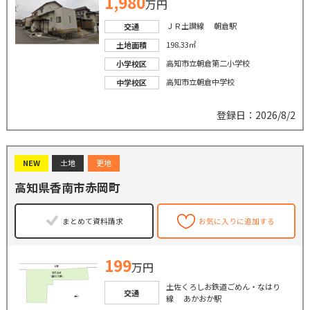
1,980
万円
ＪＲ土讃線 朝倉駅
交通
198.33㎡
土地面積
高知市立朝倉第二小学校
小学校区
高知市立朝倉中学校
中学校区
登録日：2026/8/2
NEW
土地
更地
高知県香南市赤岡町
まとめて資料請求
お気に入りに追加する
199
万円
土佐くろしお鉄道ごめん・なはり
交通
線 あかおか駅