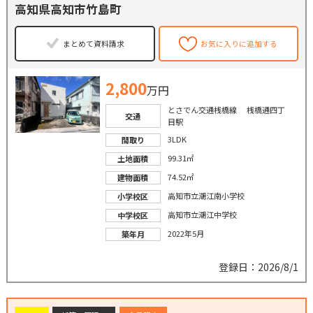
高知県高知市竹島町
まとめて資料請求
お気に入りに追加する
2,800
万円
とさでん交通桟橋線 桟橋通四丁
交通
目駅
3LDK
間取り
99.31㎡
土地面積
74.52㎡
建物面積
高知市立潮江南小学校
小学校区
高知市立潮江中学校
中学校区
2022年5月
築年月
登録日：2026/8/1