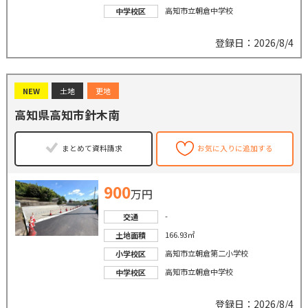
高知市立朝倉中学校
中学校区
登録日：2026/8/4
NEW
土地
更地
高知県高知市針木南
まとめて資料請求
お気に入りに追加する
900
万円
-
交通
166.93㎡
土地面積
高知市立朝倉第二小学校
小学校区
高知市立朝倉中学校
中学校区
登録日：2026/8/4