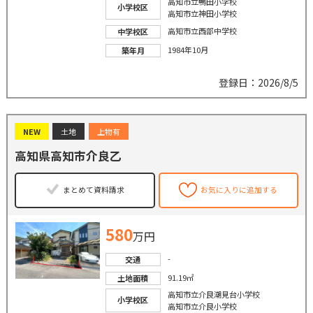
高知市立鴨田小学校
小学校区
高知市立神田小学校
高知市立西部中学校
中学校区
1984年10月
築年月
登録日：2026/8/5
NEW
土地
上物有
高知県高知市介良乙
まとめて資料請求
お気に入りに追加する
580
万円
-
交通
91.19㎡
土地面積
高知市立介良潮見台小学校
小学校区
高知市立介良小学校