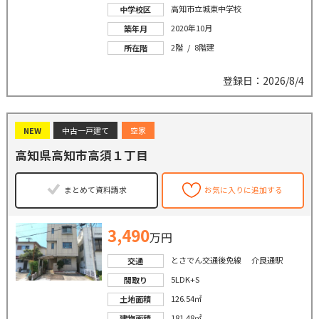
高知市立城東中学校
中学校区
2020年10月
築年月
2階 / 8階建
所在階
登録日：2026/8/4
NEW
中古一戸建て
空家
高知県高知市高須１丁目
まとめて資料請求
お気に入りに追加する
3,490
万円
とさでん交通後免線 介良通駅
交通
5LDK+S
間取り
126.54㎡
土地面積
181.48㎡
建物面積