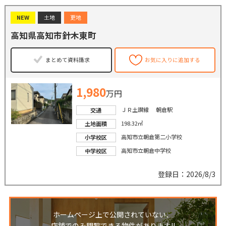
NEW
土地
更地
高知県高知市針木東町
まとめて資料請求
お気に入りに追加する
1,980
万円
ＪＲ土讃線 朝倉駅
交通
198.32㎡
土地面積
高知市立朝倉第二小学校
小学校区
高知市立朝倉中学校
中学校区
登録日：2026/8/3
ホームページ上で公開されていない、
店舗でのみ閲覧できる物件があります!!