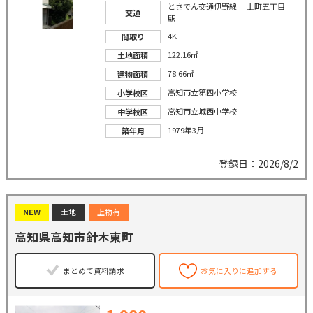
とさでん交通伊野線 上町五丁目
交通
駅
4K
間取り
122.16㎡
土地面積
78.66㎡
建物面積
高知市立第四小学校
小学校区
高知市立城西中学校
中学校区
1979年3月
築年月
登録日：2026/8/2
NEW
土地
上物有
高知県高知市針木東町
まとめて資料請求
お気に入りに追加する