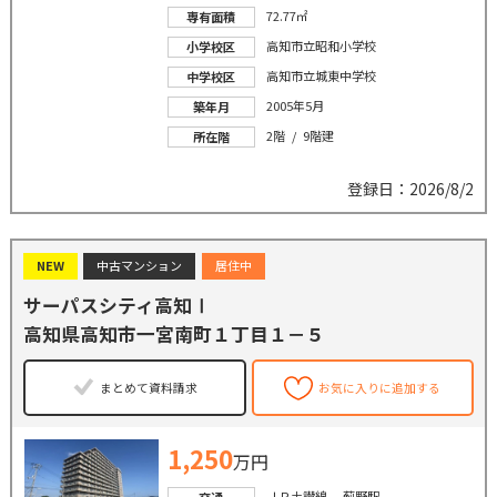
72.77㎡
専有面積
高知市立昭和小学校
小学校区
高知市立城東中学校
中学校区
2005年5月
築年月
2階 / 9階建
所在階
登録日：2026/8/2
NEW
中古マンション
居住中
サーパスシティ高知Ⅰ
高知県高知市一宮南町１丁目１－５
まとめて資料請求
お気に入りに追加する
1,250
万円
ＪＲ土讃線 薊野駅