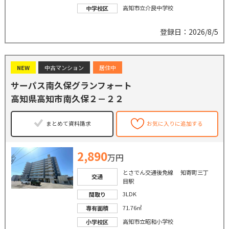
高知市立介良中学校
中学校区
登録日：2026/8/5
NEW
中古マンション
居住中
サーパス南久保グランフォート
高知県高知市南久保２－２２
まとめて資料請求
お気に入りに追加する
2,890
万円
とさでん交通後免線 知寄町三丁
交通
目駅
3LDK
間取り
71.76㎡
専有面積
高知市立昭和小学校
小学校区