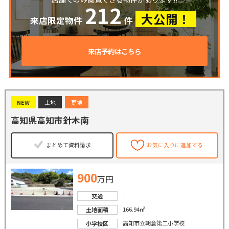
212
大公開！
来店限定物件
件
来店予約はこちら
NEW
土地
更地
高知県高知市針木南
まとめて資料請求
お気に入りに追加する
900
万円
-
交通
166.94㎡
土地面積
高知市立朝倉第二小学校
小学校区