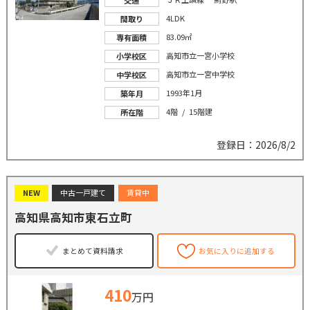
交通
4LDK
間取り
83.09㎡
専有面積
高知市立一宮小学校
小学校区
高知市立一宮中学校
中学校区
1993年1月
築年月
4階 / 15階建
所在階
登録日：2026/8/2
NEW
中古一戸建て
賃貸中
高知県高知市東石立町
まとめて資料請求
お気に入りに追加する
410
万円