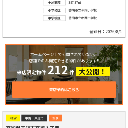
387.37㎡
土地面積
香南市立赤岡小学校
小学校区
香南市立赤岡中学校
中学校区
登録日：2026/8/1
ホームページ上で公開されていない、
店舗でのみ閲覧できる物件があります!!
212
大公開！
来店限定物件
件
来店予約はこちら
NEW
中古一戸建て
空家