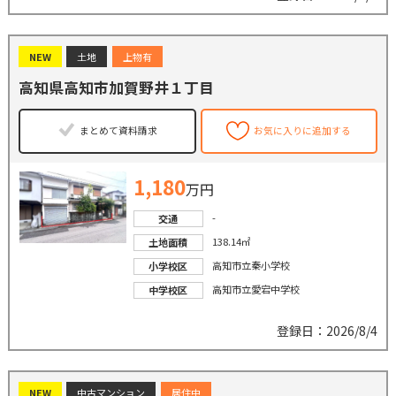
NEW
土地
上物有
高知県高知市加賀野井１丁目
まとめて資料請求
お気に入りに追加する
1,180
万円
-
交通
138.14㎡
土地面積
高知市立秦小学校
小学校区
高知市立愛宕中学校
中学校区
登録日：2026/8/4
NEW
中古マンション
居住中