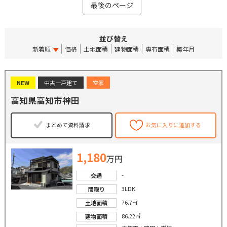
最後のページ
並び替え
新着順
価格
土地面積
建物面積
専有面積
築年月
NEW
中古一戸建て
空家
高知県高知市神田
まとめて資料請求
お気に入りに追加する
1,180
万円
-
交通
3LDK
間取り
76.7㎡
土地面積
86.22㎡
建物面積