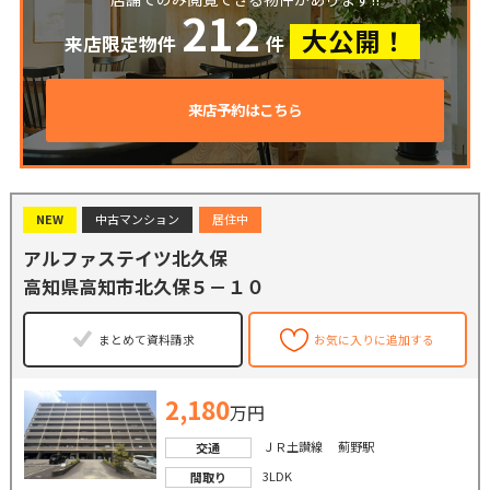
212
大公開！
来店限定物件
件
来店予約はこちら
NEW
中古マンション
居住中
アルファステイツ北久保
高知県高知市北久保５－１０
まとめて資料請求
お気に入りに追加する
2,180
万円
ＪＲ土讃線 薊野駅
交通
3LDK
間取り