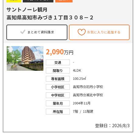
サントノーレ観月
高知県高知市みづき１丁目３０８－２
まとめて資料請求
お気に入りに追加する
2,090
万円
-
交通
4LDK
間取り
100.25㎡
専有面積
高知市立初月小学校
小学校区
高知市立城北中学校
中学校区
2004年11月
築年月
7階 / 11階建
所在階
登録日：2026/8/3