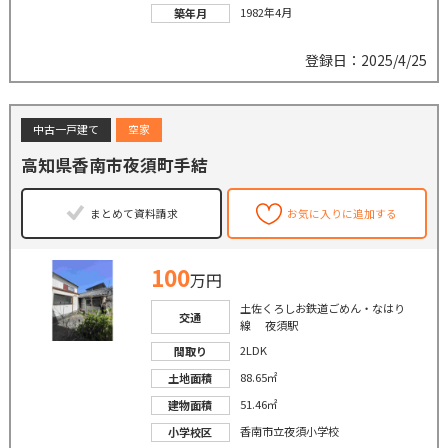
1982年4月
築年月
登録日：2025/4/25
中古一戸建て
空家
高知県香南市夜須町手結
まとめて資料請求
お気に入りに追加する
100
万円
土佐くろしお鉄道ごめん・なはり
交通
線 夜須駅
2LDK
間取り
88.65㎡
土地面積
51.46㎡
建物面積
香南市立夜須小学校
小学校区