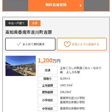
無料会員登録
中古一戸建て
空家
高知県香南市吉川町吉原
まとめて資料請求
お気に入りに追加する
1,200
万円
土佐くろしお鉄道ごめん・なはり
交通
線 よしかわ駅
6LDK+S
間取り
1007.35㎡
土地面積
206.39㎡
建物面積
香南市立吉川小学校
小学校区
香南市立赤岡小学校
香南市立赤岡中学校
中学校区