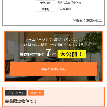
香南市立夜須中学校
中学校区
1949年10月
築年月
登録日：2025/4/11
ホームページ上で公開されていない、
店舗でのみ閲覧できる物件があります!!
7
大公開！
来店限定物件
件
来店予約はこちら
中古一戸建て
会員限定
会員限定物件です