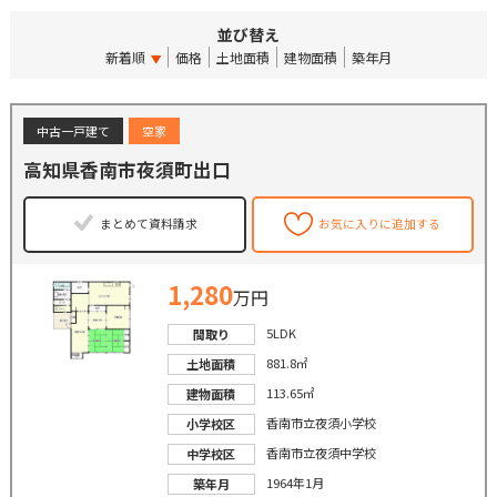
並び替え
新着順
価格
土地面積
建物面積
築年月
中古一戸建て
空家
高知県香南市夜須町出口
まとめて資料請求
お気に入りに追加する
1,280
万円
5LDK
間取り
881.8㎡
土地面積
113.65㎡
建物面積
香南市立夜須小学校
小学校区
香南市立夜須中学校
中学校区
1964年1月
築年月