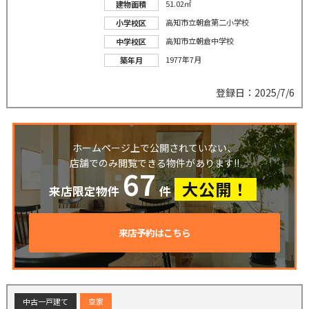
51.02㎡
建物面積
高知市立朝倉第二小学校
小学校区
高知市立朝倉中学校
中学校区
1977年7月
築年月
登録日：2025/7/6
ホームページ上で公開されていない、
店舗でのみ閲覧できる物件があります!!
67
大公開！
来店限定物件
件
来店予約はこちら
中古一戸建て
空家