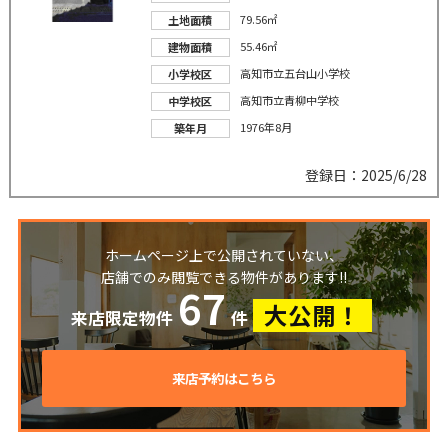
79.56㎡
土地面積
55.46㎡
建物面積
高知市立五台山小学校
小学校区
高知市立青柳中学校
中学校区
1976年8月
築年月
登録日：2025/6/28
ホームページ上で公開されていない、
店舗でのみ閲覧できる物件があります!!
67
大公開！
来店限定物件
件
来店予約はこちら