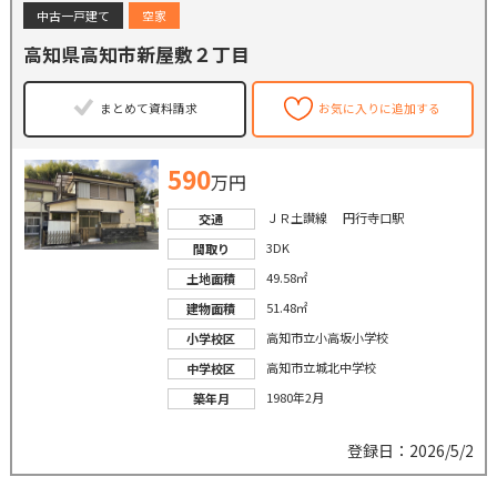
中古一戸建て
空家
高知県高知市新屋敷２丁目
まとめて資料請求
お気に入りに追加する
590
万円
ＪＲ土讃線 円行寺口駅
交通
3DK
間取り
49.58㎡
土地面積
51.48㎡
建物面積
高知市立小高坂小学校
小学校区
高知市立城北中学校
中学校区
1980年2月
築年月
登録日：2026/5/2