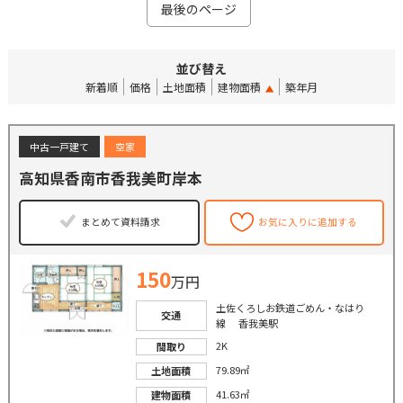
最後のページ
並び替え
新着順
価格
土地面積
建物面積
築年月
中古一戸建て
空家
高知県香南市香我美町岸本
まとめて資料請求
お気に入りに追加する
150
万円
土佐くろしお鉄道ごめん・なはり
交通
線 香我美駅
2K
間取り
79.89㎡
土地面積
41.63㎡
建物面積