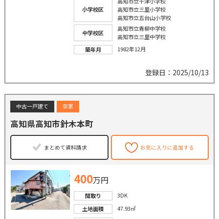
高知市立十津小学校
小学校区
高知市立三里小学校
高知市立五台山小学校
高知市立青柳中学校
中学校区
高知市立三里中学校
1982年12月
築年月
登録日：2025/10/13
中古一戸建て
空家
高知県高知市針木本町
まとめて資料請求
お気に入りに追加する
400
万円
3DK
間取り
47.93㎡
土地面積