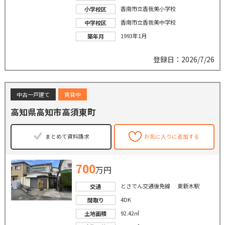
香南市立香我美小学校
小学校区
香南市立香我美中学校
中学校区
1993年1月
築年月
登録日：2026/7/26
中古一戸建て
賃貸中
高知県高知市高須東町
まとめて資料請求
お気に入りに追加する
700
万円
とさでん交通後免線 東新木駅
交通
4DK
間取り
92.42㎡
土地面積