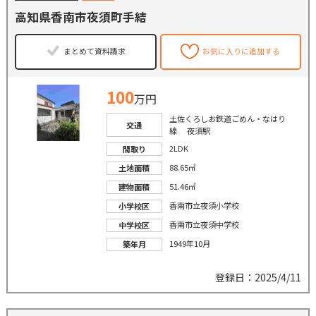
高知県香南市夜須町手結
まとめて資料請求
お気に入りに追加する
100
万円
土佐くろしお鉄道ごめん・なはり
交通
線 夜須駅
2LDK
間取り
88.65㎡
土地面積
51.46㎡
建物面積
香南市立夜須小学校
小学校区
香南市立夜須中学校
中学校区
1949年10月
築年月
登録日：2025/4/11