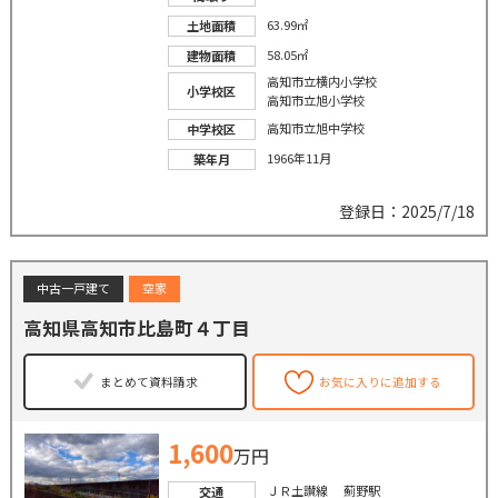
63.99㎡
土地面積
58.05㎡
建物面積
高知市立横内小学校
小学校区
高知市立旭小学校
高知市立旭中学校
中学校区
1966年11月
築年月
登録日：2025/7/18
中古一戸建て
空家
高知県高知市比島町４丁目
まとめて資料請求
お気に入りに追加する
1,600
万円
ＪＲ土讃線 薊野駅
交通