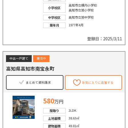
高知市立横内小学校
小学校区
高知市立旭小学校
高知市立旭中学校
中学校区
1977年4月
築年月
登録日：2025/3/11
中古一戸建て
居住中
高知県高知市南宝永町
まとめて資料請求
お気に入りに追加する
580
万円
2LDK
間取り
38.63㎡
土地面積
49.81㎡
建物面積