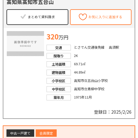
高知県高知市五台山
まとめて資料請求
お気に入りに追加する
320
万円
とさでん交通後免線 高須駅
交通
2K
間取り
69.71㎡
土地面積
44.89㎡
建物面積
高知市立五台山小学校
小学校区
高知市立青柳中学校
中学校区
1975年11月
築年月
登録日：2025/2/26
中古一戸建て
会員限定