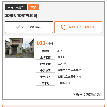
中古一戸建て
空家
高知県高知市種崎
まとめて資料請求
お気に入りに追加する
100
万円
3DK
間取り
52.98㎡
土地面積
55.47㎡
建物面積
高知市立三里小学校
小学校区
高知市立三里中学校
中学校区
1982年3月
築年月
登録日：2025/12/1