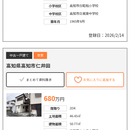
高知市立昭和小学校
小学校区
高知市立城東中学校
中学校区
1965年8月
築年月
登録日：2026/2/14
中古一戸建て
空家
高知県高知市仁井田
まとめて資料請求
お気に入りに追加する
680
万円
2DK
間取り
46.43㎡
土地面積
50.77㎡
建物面積