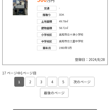
万円
-
交通
3DK
間取り
49.78㎡
土地面積
58.72㎡
建物面積
高知市立十津小学校
小学校区
高知市立三里中学校
中学校区
1983年5月
築年月
登録日：2024/8/28
17 ページ中1ページ目
1
2
3
4
5
次のページ
最後のページ