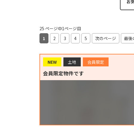
お
25 ページ中1ページ目
1
2
3
4
5
次のページ
最後
NEW
土地
会員限定
会員限定物件です