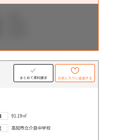
まとめて資料請求
お気に入りに追加する
91.19㎡
積
高知市立介良中学校
区