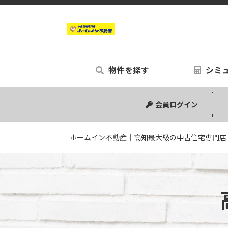
物件を探す
シミ
中古マンション
中古一戸建て
新築一戸建て
事業用
土地
リノベー
シミュ
会員ログイン
ホームイン不動産｜高知最大級の中古住宅専門店