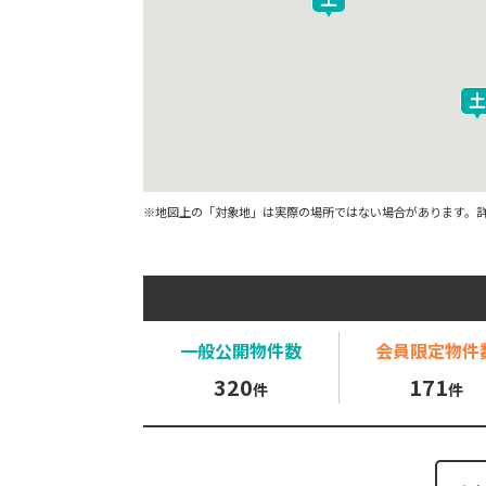
※地図上の「対象地」は実際の場所ではない場合があります。
一般公開
物件数
会員限定
物件
320
171
件
件