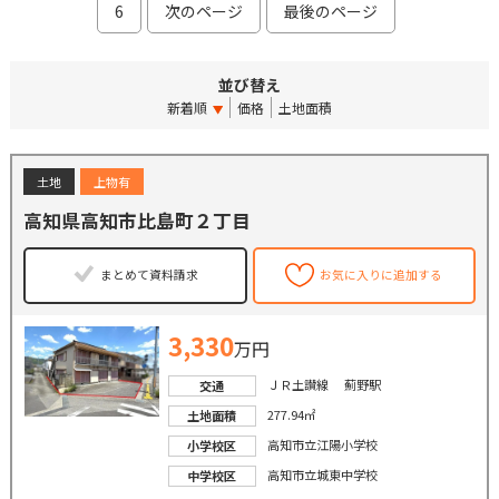
6
次のページ
最後のページ
並び替え
新着順
価格
土地面積
土地
上物有
高知県高知市比島町２丁目
まとめて資料請求
お気に入りに追加する
3,330
万円
ＪＲ土讃線 薊野駅
交通
277.94㎡
土地面積
高知市立江陽小学校
小学校区
高知市立城東中学校
中学校区