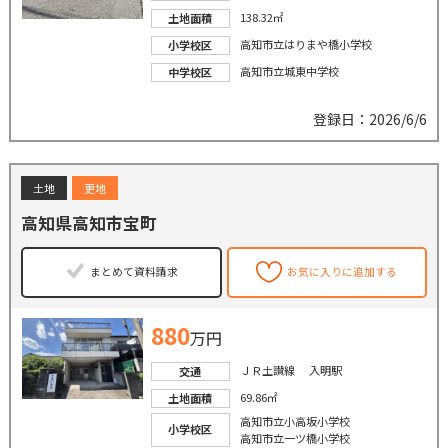
138.32㎡
土地面積
高知市立はりまや橋小学校
小学校区
高知市立城東中学校
中学校区
登録日：2026/6/6
土地
更地
高知県高知市宝町
まとめて資料請求
お気に入りに追加する
880
万円
ＪＲ土讃線 入明駅
交通
69.86㎡
土地面積
高知市立小高坂小学校
小学校区
高知市立一ツ橋小学校