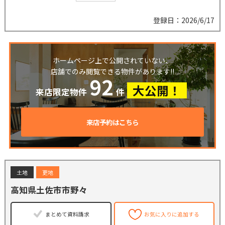
登録日：2026/6/17
ホームページ上で公開されていない、
店舗でのみ閲覧できる物件があります!!
92
大公開！
来店限定物件
件
来店予約はこちら
土地
更地
高知県土佐市市野々
まとめて資料請求
お気に入りに追加する