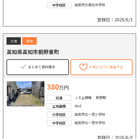
高知市立城北中学校
中学校区
登録日：2026/6/3
土地
更地
高知県高知市薊野東町
まとめて資料請求
お気に入りに追加する
380
万円
ＪＲ土讃線 薊野駅
交通
96㎡
土地面積
高知市立一宮小学校
小学校区
高知市立一宮中学校
中学校区
登録日：2026/6/3