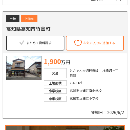
土地
上物有
高知県高知市竹島町
まとめて資料請求
お気に入りに追加する
1,900
万円
とさでん交通桟橋線 桟橋通三丁
交通
目駅
266.31㎡
土地面積
高知市立潮江南小学校
小学校区
高知市立潮江中学校
中学校区
登録日：2026/6/2