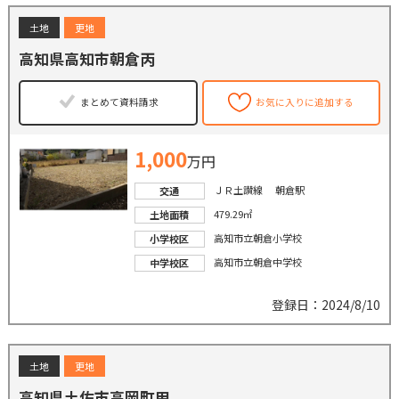
土地
更地
高知県高知市朝倉丙
まとめて資料請求
お気に入りに追加する
1,000
万円
ＪＲ土讃線 朝倉駅
交通
479.29㎡
土地面積
高知市立朝倉小学校
小学校区
高知市立朝倉中学校
中学校区
登録日：2024/8/10
土地
更地
高知県土佐市高岡町甲