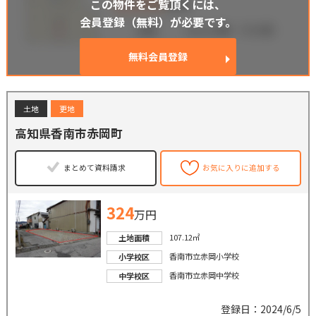
この物件をご覧頂くには、
会員登録（無料）が必要です。
無料会員登録
土地
更地
高知県香南市赤岡町
まとめて資料請求
お気に入りに追加する
324
万円
107.12㎡
土地面積
香南市立赤岡小学校
小学校区
香南市立赤岡中学校
中学校区
登録日：2024/6/5