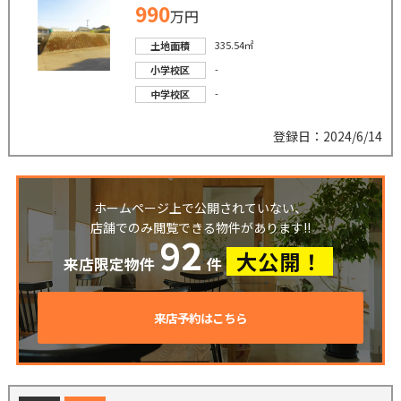
990
万円
335.54㎡
土地面積
-
小学校区
-
中学校区
登録日：2024/6/14
ホームページ上で公開されていない、
店舗でのみ閲覧できる物件があります!!
92
大公開！
来店限定物件
件
来店予約はこちら