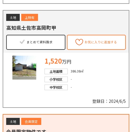
土地
上物有
高知県土佐市高岡町甲
まとめて資料請求
お気に入りに追加する
1,520
万円
386.38㎡
土地面積
-
小学校区
-
中学校区
登録日：2024/6/5
土地
会員限定
会員限定物件です