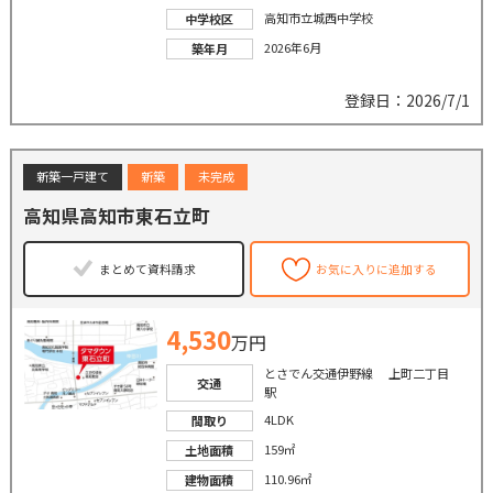
高知市立城西中学校
中学校区
2026年6月
築年月
登録日：2026/7/1
新築一戸建て
新築
未完成
高知県高知市東石立町
まとめて資料請求
お気に入りに追加する
4,530
万円
とさでん交通伊野線 上町二丁目
交通
駅
4LDK
間取り
159㎡
土地面積
110.96㎡
建物面積