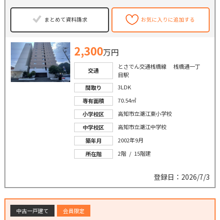
まとめて資料請求
お気に入りに追加する
2,300
万円
とさでん交通桟橋線 桟橋通一丁
交通
目駅
3LDK
間取り
70.54㎡
専有面積
高知市立潮江東小学校
小学校区
高知市立潮江中学校
中学校区
2002年9月
築年月
2階 / 15階建
所在階
登録日：2026/7/3
中古一戸建て
会員限定