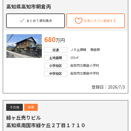
高知県高知市朝倉丙
まとめて資料請求
お気に入りに追加する
680
万円
ＪＲ土讃線 朝倉駅
交通
101㎡
土地面積
高知市立朝倉小学校
小学校区
高知市立朝倉中学校
中学校区
登録日：2026/7/3
その他
空家
緑ヶ丘売りビル
高知県南国市緑ケ丘２丁目１７１０