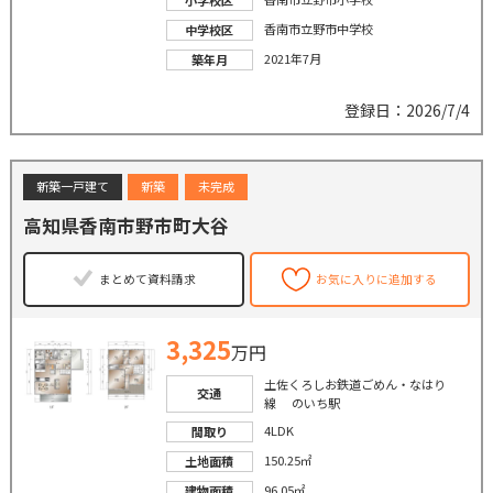
香南市立野市中学校
中学校区
2021年7月
築年月
登録日：2026/7/4
新築一戸建て
新築
未完成
高知県香南市野市町大谷
まとめて資料請求
お気に入りに追加する
3,325
万円
土佐くろしお鉄道ごめん・なはり
交通
線 のいち駅
4LDK
間取り
150.25㎡
土地面積
96.05㎡
建物面積