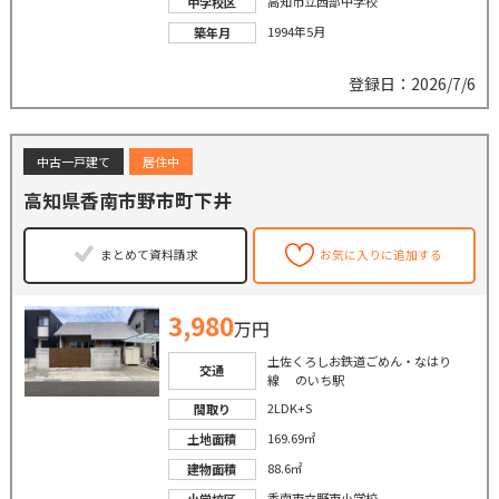
高知市立西部中学校
中学校区
1994年5月
築年月
登録日：2026/7/6
中古一戸建て
居住中
高知県香南市野市町下井
まとめて資料請求
お気に入りに追加する
3,980
万円
土佐くろしお鉄道ごめん・なはり
交通
線 のいち駅
2LDK+S
間取り
169.69㎡
土地面積
88.6㎡
建物面積
香南市立野市小学校
小学校区