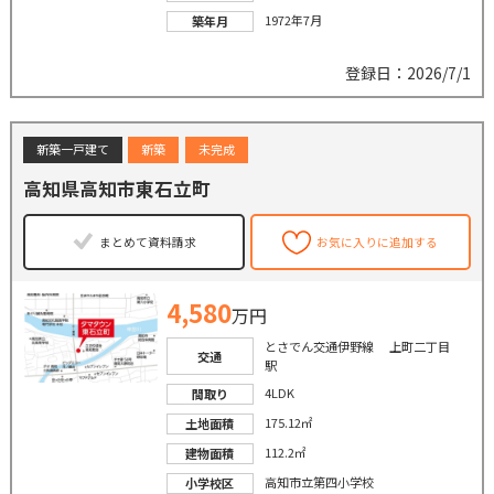
1972年7月
築年月
登録日：2026/7/1
新築一戸建て
新築
未完成
高知県高知市東石立町
まとめて資料請求
お気に入りに追加する
4,580
万円
とさでん交通伊野線 上町二丁目
交通
駅
4LDK
間取り
175.12㎡
土地面積
112.2㎡
建物面積
高知市立第四小学校
小学校区