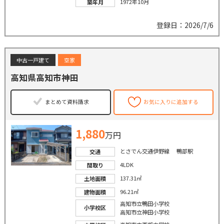
1972年10月
築年月
登録日：2026/7/6
中古一戸建て
空家
高知県高知市神田
まとめて資料請求
お気に入りに追加する
1,880
万円
とさでん交通伊野線 鴨部駅
交通
4LDK
間取り
137.31㎡
土地面積
96.21㎡
建物面積
高知市立鴨田小学校
小学校区
高知市立神田小学校