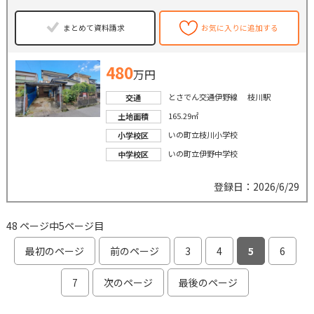
まとめて資料請求
お気に入りに追加する
480
万円
とさでん交通伊野線 枝川駅
交通
165.29㎡
土地面積
いの町立枝川小学校
小学校区
いの町立伊野中学校
中学校区
登録日：2026/6/29
48 ページ中5ページ目
最初のページ
前のページ
3
4
5
6
7
次のページ
最後のページ