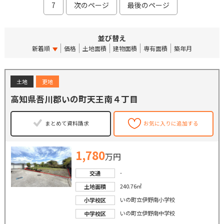
7
次のページ
最後のページ
並び替え
新着順
価格
土地面積
建物面積
専有面積
築年月
土地
更地
高知県吾川郡いの町天王南４丁目
まとめて資料請求
お気に入りに追加する
1,780
万円
-
交通
240.76㎡
土地面積
いの町立伊野南小学校
小学校区
いの町立伊野南中学校
中学校区