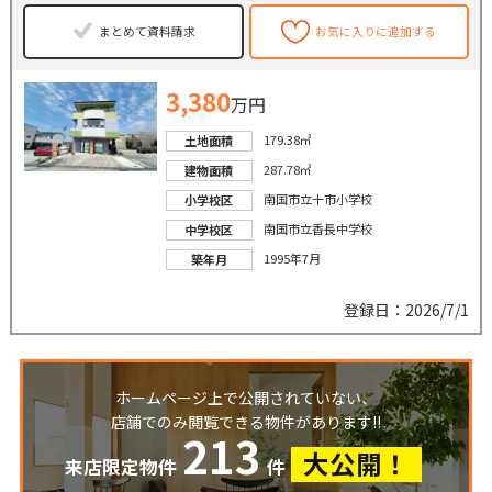
まとめて資料請求
お気に入りに追加する
3,380
万円
179.38㎡
土地面積
287.78㎡
建物面積
南国市立十市小学校
小学校区
南国市立香長中学校
中学校区
1995年7月
築年月
登録日：2026/7/1
ホームページ上で公開されていない、
店舗でのみ閲覧できる物件があります!!
213
大公開！
来店限定物件
件