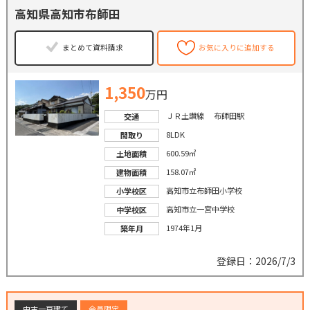
高知県高知市布師田
まとめて資料請求
お気に入りに追加する
1,350
万円
ＪＲ土讃線 布師田駅
交通
8LDK
間取り
600.59㎡
土地面積
158.07㎡
建物面積
高知市立布師田小学校
小学校区
高知市立一宮中学校
中学校区
1974年1月
築年月
登録日：2026/7/3
中古一戸建て
会員限定