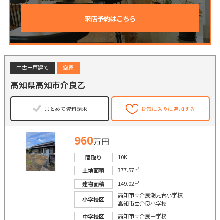
来店予約はこちら
中古一戸建て
空家
高知県高知市介良乙
まとめて資料請求
お気に入りに追加する
960
万円
10K
間取り
377.57㎡
土地面積
149.02㎡
建物面積
高知市立介良潮見台小学校
小学校区
高知市立介良小学校
高知市立介良中学校
中学校区