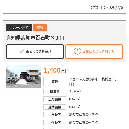
登録日：2026/7/6
中古一戸建て
空家
高知県高知市百石町３丁目
まとめて資料請求
お気に入りに追加する
1,400
万円
とさでん交通桟橋線 桟橋通三丁
交通
目駅
3LDK+S
間取り
89.41㎡
土地面積
68.31㎡
建物面積
高知市立潮江小学校
小学校区
高知市立潮江中学校
中学校区