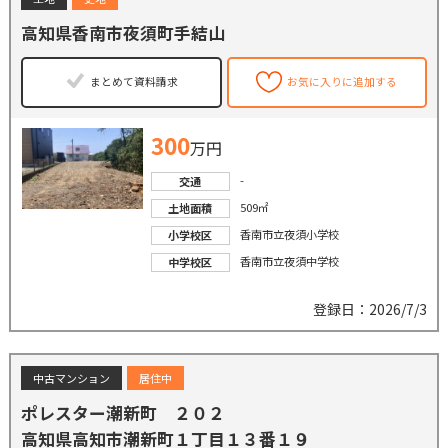
高知県香南市夜須町手結山
まとめて資料請求
お気に入りに追加する
300
万円
-
交通
509㎡
土地面積
香南市立夜須小学校
小学校区
香南市立夜須中学校
中学校区
登録日：2026/7/3
中古マンション
居住中
ポレスター潮新町 ２０２
高知県高知市潮新町１丁目１３番１９